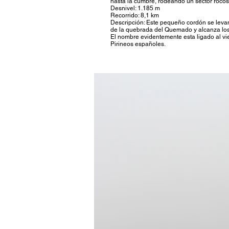
hasta la cumbre, rodeando un sector rocos
Desnivel: 1.185 m
Recorrido: 8,1 km
Descripción: Este pequeño cordón se levanta
de la quebrada del Quemado y alcanza los 
El nombre evidentemente esta ligado al vie
Pirineos españoles.