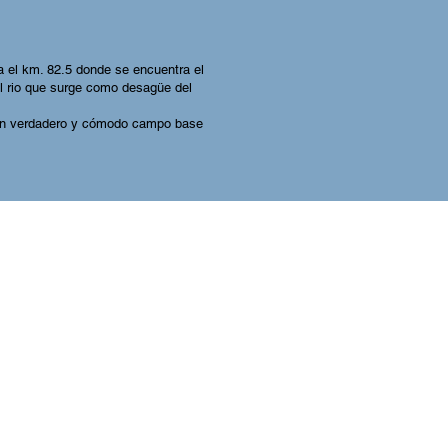
ta el km. 82.5 donde se encuentra el
l rio que surge como desagüe del
de un verdadero y cómodo campo base