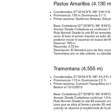
Pastos Amarillos (4.130 m
Coordenadas: 27°32'42.8"S / 68° 5'40.3"O
Prominencia: 130 m. Dominancia 3,1 %
Primer ascenso: Guillermo Almaraz, Eduar
Base: Cortaderas (27°33'38"S / 68° 8'49"O
Acceso: Desde Cortaderas se continúan 3 
Ruta Normal: Desde la ruta 60 se remonta
cerro. Si bien el primer impulso es subir 
posterior iniciar el ascenso en busca del fi
Desnivel: 760 m
Recorrido: 4,70 km
Descripción: El llamativo pico de filos roc
Tramontana por un alto collado, su identid
Tramontana (4.555 m)
Coordenadas: 27°33'44.6"S / 68° 4'4.3"O, 
Prominencia: 115 m. Dominancia 2,5 %
Primer ascenso: Comisión Topográfica en l
Bertoni el 15/12/2013
Base: Cortaderas (27°33'38"S / 68° 8'49"O
Acceso: Desde Cortaderas continuar 1,9 k
Ruta Normal: Desde la ruta 60 avanzar con 
lomo que se sitúa al frente y perder 30 me
cuando se observa el piedemonte de la pir