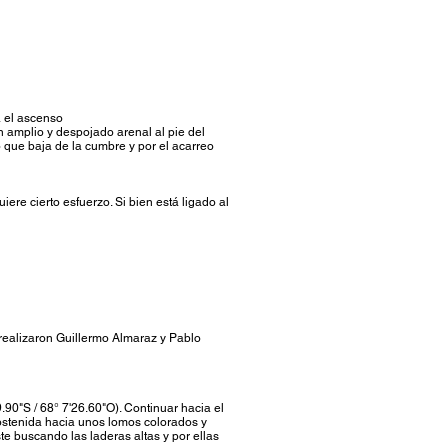
a el ascenso
 amplio y despojado arenal al pie del
o que baja de la cumbre y por el acarreo
ere cierto esfuerzo. Si bien está ligado al
realizaron Guillermo Almaraz y Pablo
90"S / 68° 7'26.60"O). Continuar hacia el
 sostenida hacia unos lomos colorados y
e buscando las laderas altas y por ellas