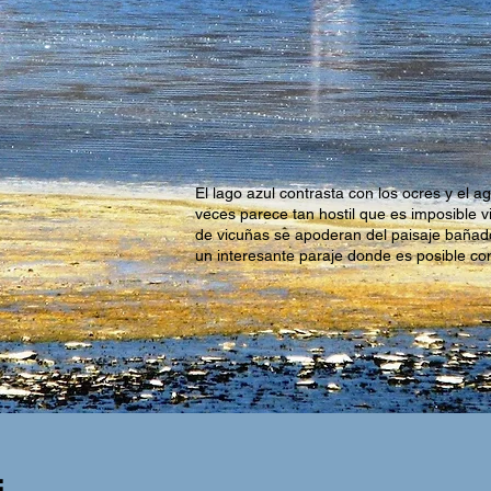
El lago azul contrasta con los ocres y el a
veces parece tan hostil que es imposible vi
de vicuñas se apoderan del paisaje bañad
un interesante paraje donde es posible co
: