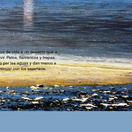
gua da vida a un desierto que a
vir. Patos, flamencos y tropas
o por las aguas y dan marco a
ntinuar con los ascensos.