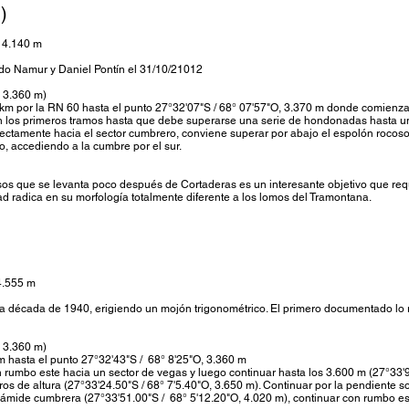
)
, 4.140 m
do Namur y Daniel Pontín el 31/10/21012
, 3.360 m)
km por la RN 60 hasta el punto 27°32'07"S / 68° 07'57"O, 3.370 m donde comienz
n los primeros tramos hasta que debe superarse una serie de hondonadas hasta un
directamente hacia el sector cumbrero, conviene superar por abajo el espolón rocos
lo, accediendo a la cumbre por el sur.
osos que se levanta poco después de Cortaderas es un interesante objetivo que requi
ad radica en su morfología totalmente diferente a los lomos del Tramontana.
4.555 m
a década de 1940, erigiendo un mojón trigonométrico. El primero documentado lo 
, 3.360 m)
m hasta el punto 27°32'43"S / 68° 8'25"O, 3.360 m
rumbo este hacia un sector de vegas y luego continuar hasta los 3.600 m (27°33'9.
tros de altura (27°33'24.50"S / 68° 7'5.40"O, 3.650 m). Continuar por la pendiente
ámide cumbrera (27°33'51.00"S / 68° 5'12.20"O, 4.020 m), continuar con rumbo est