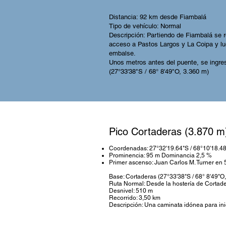
Distancia: 92 km desde Fiambalá
Tipo de vehículo: Normal
Descripción: Partiendo de Fiambalá se re
acceso a Pastos Largos y La Coipa y lu
embalse.
Unos metros antes del puente, se ingre
(27°33'38"S / 68° 8'49"O, 3.360 m)
Pico Cortaderas (3.870 m
Coordenadas: 27°32'19.64"S / 68°10'18.4
Prominencia: 95 m Dominancia 2,5 %
Primer ascenso: Juan Carlos M. Turner en
Base: Cortaderas (27°33'38"S / 68° 8'49"O
Ruta Normal: Desde la hostería de Cortad
Desnivel: 510 m
Recorrido: 3,50 km
Descripción: Una caminata idónea para ini