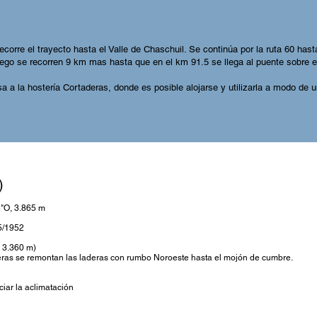
corre el trayecto hasta el Valle de Chaschuil. Se continúa por la ruta 60 has
ego se recorren 9 km mas hasta que en el km 91.5 se llega al puente sobre e
sa a la hostería Cortaderas, donde es posible alojarse y utilizarla a modo 
)
8"O, 3.865 m
 5/1952
, 3.360 m)
eras se remontan las laderas con rumbo Noroeste hasta el mojón de cumbre.
ciar la aclimatación