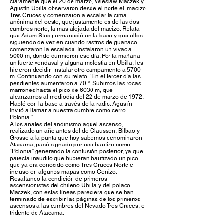
claramente que el 20 de marzo, Wiesław Maczek y
Agustín Ubilla observaron desde el norte el macizo
Tres Cruces y comenzaron a escalar la cima
anónima del oeste, que justamente es de las dos
cumbres norte, la mas alejada del macizo. Relata
que Adam Stec permaneció en la base y que ellos
siguiendo de vez en cuando rastros de guanaco
comenzaron la escalada. Instalaron un vivac a
5000 m, donde durmieron ese día. Por la mañana
un fuerte vendaval y alguna molestia en Ubilla, les
hicieron decidir instalar otro campamento a 5700
m. Continuando con su relato “En el tercer día las
pendientes aumentaron a 70 °. Subimos las rocas
marrones hasta el pico de 6030 m, que
alcanzamos al mediodía del 22 de marzo de 1972.
Hablé con la base a través de la radio. Agustín
invitó a llamar a nuestra cumbre como cerro
Polonia ".
A los anales del andinismo aquel ascenso,
realizado un año antes del de Claussen, Bilbao y
Grosse a la punta que hoy sabemos denominaron
Atacama, pasó signado por ese bautizo como
“Polonia” generando la confusión posterior, ya que
parecía inaudito que hubieran bautizado un pico
que ya era conocido como Tres Cruces Norte e
incluso en algunos mapas como Cenizo.
Resaltando la condición de primeros
ascensionistas del chileno Ubilla y del polaco
Maczek, con estas líneas pareciera que se han
terminado de escribir las páginas de los primeros
ascensos a las cumbres del Nevado Tres Cruces, el
tridente de Atacama.