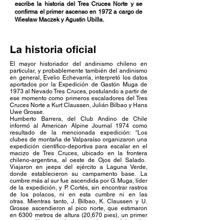
escribe la historia del Tres Cruces Norte y se
confirma el primer ascenso en 1972 a cargo de
Wiesław Maczek y Agustin Ubilla.
La historia oficial
El mayor historiador del andinismo chileno en
particular, y probablemente también del andinismo
en general, Evelio Echevarría, interpretó los datos
aportados por la Expedición de Gastón Muga de
1973 al Nevado Tres Cruces, postulando a partir de
ese momento como primeros escaladores del Tres
Cruces Norte a Kurt Claussen, Julián Bilbao y Hans
Uwe Grosse.
Humberto Barrera, del Club Andino de Chile
informó al American Alpine Journal 1974 como
resultado de la mencionada expedición: “Los
clubes de montaña de Valparaíso organizaron una
expedición científico-deportiva para escalar en el
macizo de Tres Cruces, ubicado en la frontera
chileno-argentina, al oeste de Ojos del Salado.
Viajaron en jeeps del ejército a Laguna Verde,
donde establecieron su campamento base. La
cumbre más al sur fue ascendida por G. Muga, líder
de la expedición, y P. Cortés, sin encontrar rastros
de los polacos, ni en esta cumbre ni en las
otras. Mientras tanto, J. Bilbao, K. Claussen y U.
Grosse ascendieron al pico norte, que estimaron
en 6300 metros de altura (20,670 pies), un primer