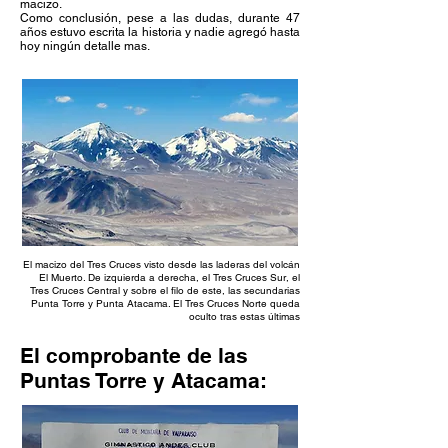
macizo.
Como conclusión, pese a las dudas, durante 47
años estuvo escrita la historia y nadie agregó hasta
hoy ningún detalle mas.
El macizo del Tres Cruces visto desde las laderas del volcán
El Muerto. De izquierda a derecha, el Tres Cruces Sur, el
Tres Cruces Central y sobre el filo de este, las secundarias
Punta Torre y Punta Atacama. El Tres Cruces Norte queda
oculto tras estas últimas
El comprobante de las
Puntas Torre y Atacama: