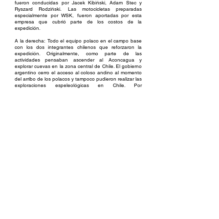
fueron conducidas por Jacek Kibiński, Adam Stec y
Ryszard Rodziński. Las motocicletas preparadas
especialmente por WSK, fueron aportadas por esta
empresa que cubrió parte de los costos de la
expedición.
A la derecha: Todo el equipo polaco en el campo base
con los dos integrantes chilenos que reforzaron la
expedición. Originalmente, como parte de las
actividades pensaban ascender al Aconcagua y
explorar cuevas en la zona central de Chile. El gobierno
argentino cerro el acceso al coloso andino al momento
del arribo de los polacos y tampoco pudieron realizar las
exploraciones espeleológicas en Chile. Por
consiguiente, marcharon a Atacama, donde
ascendieron el Ojos del Salado, el Tres Cruces Norte, el
Solo, Ermitaño y Mulas Muertas
Fotos: Colección
Maciej Kuczyński