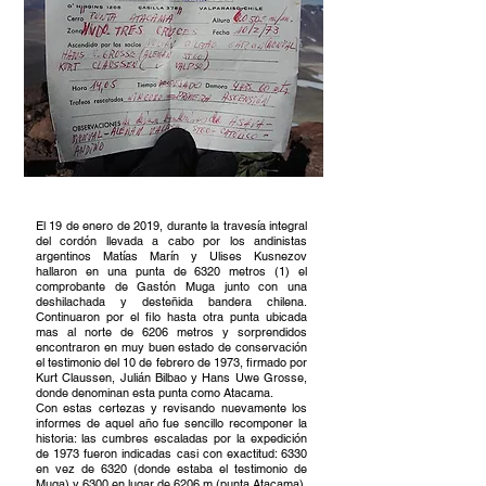
El 19 de enero de 2019, durante la travesía integral
del cordón llevada a cabo por los andinistas
argentinos Matías Marín y Ulises Kusnezov
hallaron en una punta de 6320 metros (1) el
comprobante de Gastón Muga junto con una
deshilachada y desteñida bandera chilena.
Continuaron por el filo hasta otra punta ubicada
mas al norte de 6206 metros y sorprendidos
encontraron en muy buen estado de conservación
el testimonio del 10 de febrero de 1973, firmado por
Kurt Claussen, Julián Bilbao y Hans Uwe Grosse,
donde denominan esta punta como Atacama.
Con estas certezas y revisando nuevamente los
informes de aquel año fue sencillo recomponer la
historia: las cumbres escaladas por la expedición
de 1973 fueron indicadas casi con exactitud: 6330
en vez de 6320 (donde estaba el testimonio de
Muga) y 6300 en lugar de 6206 m (punta Atacama).