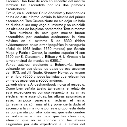
ascenso. Una torre de roca en el centro del macizo
también fue ascendida por los dos primeros
escaladores”
Evelio, en su celebre Chile Andinista y tomando los
datos de este informe, definió la historia del primer
ascenso del Tres Cruces Norte no sin dejar un halo
de dudas al ser muy vago el informe y no coincidir
las altitudes de los picos nombrados. Textualmente:
“...Tres cumbres de este gran macizo fueron
ascendidas por cordadas autónomas: la cima
máxima en el extremo S de 6330 (NdeA
evidentemente es un error tipográfico la cartografía
oficial de 1968 indica 6630 metros) por Gastón
Muga y Patricio Cortez, la cumbre superior N con
6300 por K. Claussen, J. Bilbao y H. U. Grosse y la
torre principal del macizo de 6350...”
Varios autores, siguiendo a Echevarría, fueron
volcando en sus obras los datos de ese ascenso
de 1973, así Jill Neate, Gregory Horne, yo mismo
en el libro +6500 y todos las listas que relevan los
primeros ascensos a +6000 andinos.
La web chilena Andeshandbook indica al respecto:
Como bien señala Evelio Echevarría, el relato de
esta expedición es confuso respecto a las cimas
efectivamente ascendidas, las alturas asignadas a
estas tampoco parecieran aclarar el tema.
Echevarría va aún más allá y pone cierta duda al
ascenso a la cima norte por este grupo, esta duda
es compartida por otro toda vez que esta cumbre
es notoriamente más baja que las otras dos,
situación que no se condice con las alturas
asignadas por esta expedición a la cimas del