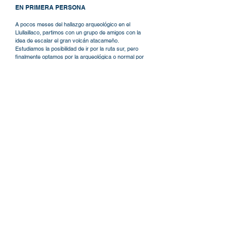
EN PRIMERA PERSONA
A pocos meses del hallazgo arqueológico en el
Llullaillaco, partimos con un grupo de amigos con la
idea de escalar el gran volcán atacameño.
Estudiamos la posibilidad de ir por la ruta sur, pero
finalmente optamos por la arqueológica o normal por
Argentina. Recorrer esta ladera nos resultaba mas
atractivo, pero ninguno de nosotros consideraba el
hecho de observar sitios arqueológicos. Al regreso y
luego de haber ascendido el Llullaillaco y también el
Socompa escribí en una nota publicada en aquella
oportunidad “que todo montañista ve en el Llullaillaco
un preciado objetivo deportivo, pero tarde o temprano
todos los que caminan sus laderas, coinciden en que
el misticismo y los secretos precolombinos es lo que
hace única la experiencia vivida en el cerro”.
Aquella afirmación se fue afianzando y a partir de
ese momento cada ascenso a una montaña sagrada
lo viví de una manera especial y en muchas
ocasiones hemos elegido el objetivo teniendo en
cuenta su condición de santuario de altura. Habiendo
recorrido varias de ellas tuvimos la oportunidad de
observar sitios y en ocasiones descubrir algunos no
catalogados, lo cual añadió un gusto especial al
ascenso.
En la convicción que existe un contenido cultural