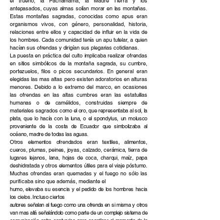
el trueno, la Pachamama, la Madre Tierra y los
antepasados, cuyas almas solían morar en las montañas.
Estas montañas sagradas,
conocidas como apus eran
organismos vivos, con género, personalidad, historia,
relaciones
entre ellos y capacidad de influir en la vida de
los hombres. Cada comunidad tenía un apu tutelar, a quien
hacían sus ofrendas y dirigían sus plegarias
cotidianas.
La puesta en práctica del culto implicaba realizar ofrendas
en sitios simbólicos de la montaña sagrada, su cumbre,
portezuelos, filos o picos secundarios. En
general eran
elegidas las mas altas pero existen adoratorios en alturas
menores. Debido a lo extremo del marco, en ocasiones
las ofrendas en las altas cumbres eran las
estatuillas
humanas o de camélidos, construidas siempre de
materiales
sagrados
como el oro, que representaba al sol, la
plata, que lo hacía con la luna, o el spondylus, un molusco
proveniente de la costa de Ecuador que simbolizaba al
océano, madre de todas las aguas.
Otros elementos ofrendados eran textiles, alimentos,
cueros, plumas, peines, joyas, calzado, cerámica, tierra de
lugares lejanos, lana, hojas de coca, charqui, maíz, papa
deshidratada y otros elementos útiles para el viaje póstumo.
Muchas
ofrendas eran quemadas y el fuego no sólo las
purificaba sino que además, mediante el
humo, elevaba su esencia y el pedido de los hombres hacia
los cielos. Incluso ciertos
autores señalan al fuego como una ofrenda en si misma y otros
van mas allá señalándolo como parte de un complejo sistema de