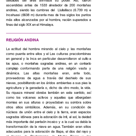
deidades del área afirmaba su poder. Así, fueron
ascendidas antes de 1533 alrededor de 200 montañas
andinas, siendo las cumbres del Llullaillaco (6.739 m) e
Incahuasi (6638 m) durante mas de tres siglos los puntos
más altos alcanzados por el hombre, recién superados a
fines del siglo XIX en el Himalaya.
RELIGIÓN ANDINA
La actitud del hombre mirando al cielo y las montañas
como puente entre ellos y el Las culturas precolombinas
en general y la Inca en particular desarrollaron el
culto a
los apus, o montañas sagradas andinas, en un contexto
complejo
conformando parte de una religión vasta y
dinámica. Las altas montañas eran, ante todo,
proveedoras de agua a través del deshielo de sus
nieves, posibilitando en los áridos ambientes a sus pies la
agricultura y la ganadería o, dicho de otro modo,
la vida.
Su riqueza mineral obraba también en este sentido, así
como los volcanes
activos y aquellas que albergaban
momias en sus alturas o proyectaban su sombra sobre
otros sitios simbólicos.
Además, en su condición de
núcleos de unión entre
el cielo y la tierra, eran espacios
sagrados idóneos para la adoración de Inti, el sol, la deidad
más importante del panteón incaico y a la cual se debía la
transformación de la nieve en agua. También eran sitios
adecuados para la adoración de Illapa,
el dios del rayo y