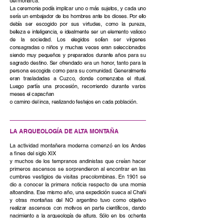
del monarca.
La ceremonia podía implicar uno o más sujetos, y cada uno
sería un embajador de los hombres ante los dioses. Por ello
debía ser escogido por sus virtudes, como la pureza,
belleza e inteligencia, e idealmente ser un elemento valioso
de la sociedad. Los elegidos solían ser vírgenes
consagradas o niños y muchas veces eran seleccionados
siendo muy pequeños y preparados durante años para su
sagrado destino. Ser ofrendado era un honor, tanto para la
persona escogida como para su comunidad. Generalmente
eran trasladadas a Cuzco, donde comenzaba el ritual.
Luego partía una procesión, recorriendo durante varios
meses el capacñan
o camino del inca, realizando festejos en cada población.
LA ARQUEOLOGÍA DE ALTA MONTAÑA
La actividad montañera moderna comenzó en los Andes
a fines del siglo XIX
y muchos de los tempranos andinistas que creían hacer
primeros ascensos se sorprendieron al encontrar en las
cumbres vestigios de visitas precolombinas. En 1901 se
dio a conocer la primera noticia respecto de una momia
altoandina.
Ese mismo año, una expedición sueca al Chañi
y otras montañas del NO argentino tuvo como objetivo
realizar ascensos con motivos en parte científicos, dando
nacimiento a la arqueología de altura. Sólo en los ochenta