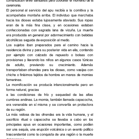
comunicación entre santuarios para coordinar el momento de la
ceremonia.
El personal al servicio del apu recibía a la comitiva y la
acompañaba montaña arriba. El individuo que marchaba
hacia los dioses estaba lujosamente ataviado.
Sus ropas
eran de la más fina clase, y en ocasiones estaban
confeccionadas con sagrada lana de vicuña. La muerte
era producida en general por adormecimiento con bebidas
alcohólicas seguida de exposición al medio.
Los sujetos iban preparados para el camino hacia la
residencia divina y para su posterior vida en ella, contando
por ejemplo con calzado de repuesto o bolsas con
provisiones y llevando los niños en algunos casos túnicas
de adulto, previendo su crecimiento. Además
transportaban ofrendas para los dioses, como vasijas con
chicha o finísimos tejidos de hombre en manos de momias
femeninas.
La momificación se producía intencionalmente pero en
forma natural, gracias
a las condiciones de frío y sequedad de las altas
cumbres andinas. La momia, también llamada capacocha,
era venerable en sí misma y se convertía en protectora
de su región.
La más valiosa de las ofrendas era la vida humana, y el
sacrificio ritual o capacocha se llevaba a cabo en los
principales apus en ocasiones importantes, como podían
ser una sequía, una erupción volcánica o un evento político
trascendental como la conquista de una región o la muerte