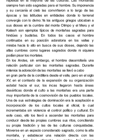
repetida en la mayoría de las culturas. Las montañas
siempre han
sido sagradas para el hombre. Su imponencia
y su cercanía al cielo
las
convirtieron
a lo largo de las
épocas y las latitudes en entidades donde lo terrenal
convergía con lo divino. Ya los antiguos griegos ubicaban a
sus dioses en la cumbre del monte Olimpo y el Meru y el
Kailash son ejemplos típicos de montañas sagradas para
hindúes y budistas.
En todos los casos el hombre
continuaba en su posición adoratoria en los valles y
miraba
hacia lo alto en busca de sus dioses, dejando las
altas cumbres como lugares sagrados donde ni siquiera
podían pisar los mortales.
En los Andes, sin embargo, el hombre desarrollaría una
relación particular con las montañas sagradas. Durante
milenios la adoración de las montañas se llevó a cabo
en gran parte de la cordillera desde el valle, pero en el siglo
XV, en el
contexto de la expansión de su organización
estatal hacia el sur, los incas llegaron hasta áreas
desérticas donde el culto a las montañas era una parte
muy importante de la cosmovisión de los pueblos locales.
Una de sus estrategias de dominación era la
aceptación e
incorporación de los cultos locales al oficial, lo cual
incrementaba sin violencia el control político y cultural. En
este caso, ello los llevó a ascender las montañas para
conducir desde las propias cumbres sus ritos, conciliando
su propia tradición y las de las culturas conquistadas.
Moverse en un espacio
considerado sagrado, como la alta
montaña, y establecer una relación directa con las