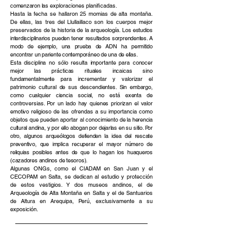
comenzaron las
exploraciones planificadas.
Hasta la fecha se hallaron 25 momias de alta montaña.
De ellas, las tres del
Llullaillaco son los cuerpos mejor
preservados de la historia de la arqueología.
Los estudios
interdisciplinarios pueden tener resultados sorprendentes. A
modo de ejemplo, una prueba de ADN ha permitido
encontrar un pariente contemporáneo de una de ellas.
Esta disciplina no sólo resulta importante para conocer
mejor las prácticas rituales incaicas sino
fundamentalmente para incrementar y valorizar el
patrimonio cultural
de sus descendientes. Sin embargo,
como cualquier ciencia social, no está exenta de
controversias. Por un lado hay quienes priorizan el valor
emotivo
religioso de las ofrendas a su importancia como
objetos que pueden aportar al conocimiento
de la herencia
cultural andina, y por ello abogan por dejarlas en su sitio. Por
otro, algunos arqueólogos defienden la idea del rescate
preventivo, que implica recuperar el mayor número de
reliquias posibles antes de que lo hagan los huaqueros
(cazadores andinos de tesoros).
Algunas ONGs, como el CIADAM en San Juan y el
CECOPAM en Salta, se dedican al estudio y protección
de estos vestigios. Y dos museos andinos, el de
Arqueología de Alta Montaña en Salta y el de Santuarios
de Altura en Arequipa, Perú, exclusivamente a su
exposición.