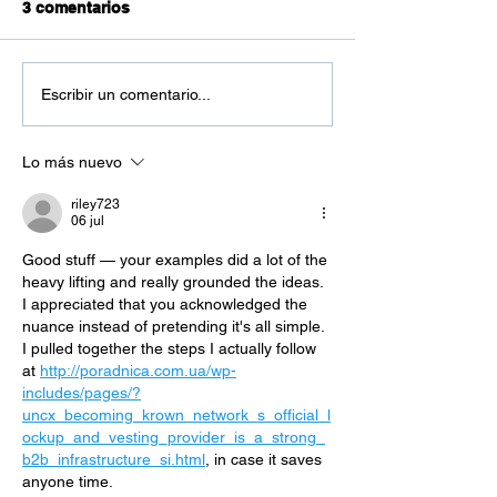
3 comentarios
Escribir un comentario...
Lo más nuevo
riley723
06 jul
Good stuff — your examples did a lot of the 
heavy lifting and really grounded the ideas. 
I appreciated that you acknowledged the 
nuance instead of pretending it's all simple. 
I pulled together the steps I actually follow 
at 
http://poradnica.com.ua/wp-
includes/pages/?
uncx_becoming_krown_network_s_official_l
ockup_and_vesting_provider_is_a_strong_
b2b_infrastructure_si.html
, in case it saves 
anyone time.