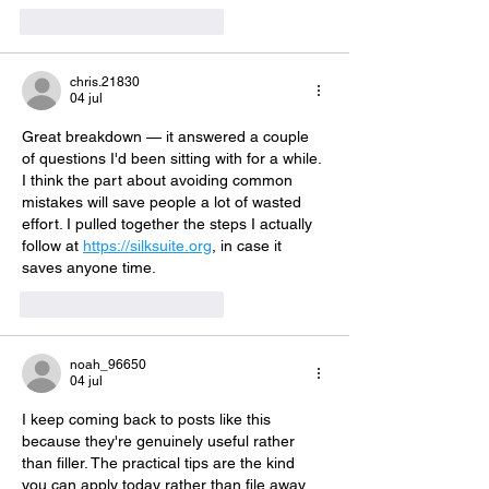
Me gusta
Reaccionar
chris.21830
04 jul
Great breakdown — it answered a couple 
of questions I'd been sitting with for a while. 
I think the part about avoiding common 
mistakes will save people a lot of wasted 
effort. I pulled together the steps I actually 
follow at 
https://silksuite.org
, in case it 
saves anyone time.
Me gusta
Reaccionar
noah_96650
04 jul
I keep coming back to posts like this 
because they're genuinely useful rather 
than filler. The practical tips are the kind 
you can apply today rather than file away 