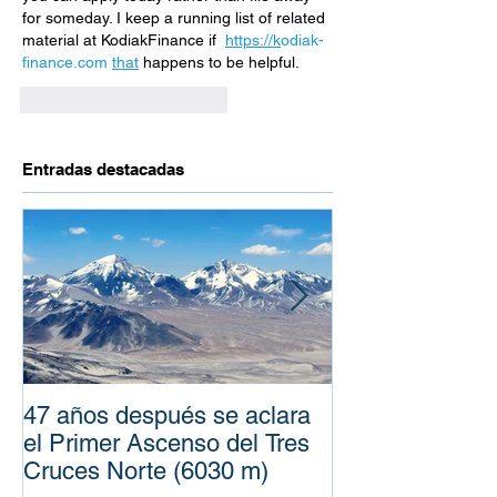
for someday. I keep a running list of related 
material at KodiakFinance if  
https://k
odiak-
finance.com 
that
 happens to be helpful.
Me gusta
Reaccionar
Entradas destacadas
47 años después se aclara
100 años de la
el Primer Ascenso del Tres
Expediciones d
Cruces Norte (6030 m)
Penck