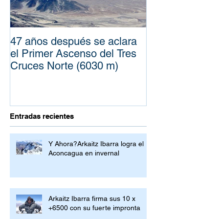
47 años después se aclara
100 años de la
el Primer Ascenso del Tres
Expediciones d
Cruces Norte (6030 m)
Penck
Entradas recientes
Y Ahora?Arkaitz Ibarra logra el
Aconcagua en invernal
Arkaitz Ibarra firma sus 10 x
+6500 con su fuerte impronta