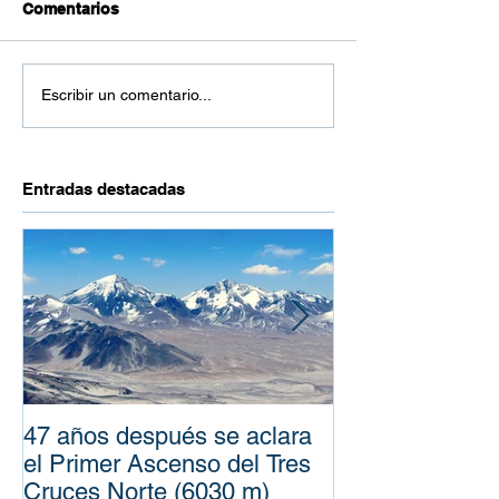
Comentarios
Escribir un comentario...
Entradas destacadas
47 años después se aclara
100 años de la
el Primer Ascenso del Tres
Expediciones d
Cruces Norte (6030 m)
Penck